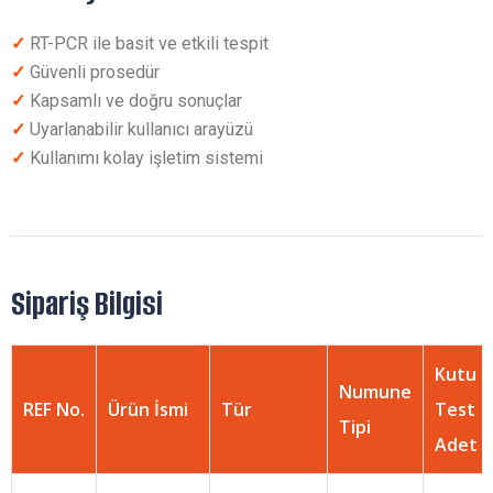
✓
RT-PCR ile basit ve etkili tespit
✓
Güvenli prosedür
✓
Kapsamlı ve doğru sonuçlar
✓
Uyarlanabilir kullanıcı arayüzü
✓
Kullanımı kolay işletim sistemi
Sipariş Bilgisi
Kutu
Numune
REF No.
Ürün İsmi
Tür
Test
Tipi
Adet