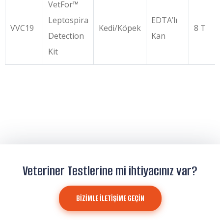
VetFor™
Leptospira
EDTA’lı
VVC19
Kedi/Köpek
8 T
Detection
Kan
Kit
Veteriner Testlerine mi ihtiyacınız var?
BİZİMLE İLETİŞİME GEÇİN