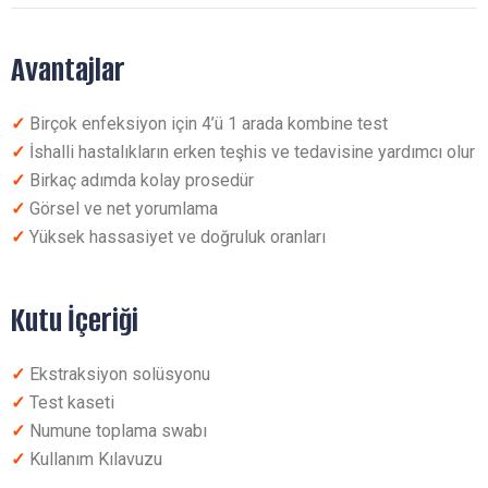
Avantajlar
✓
Birçok enfeksiyon için 4’ü 1 arada kombine test
✓
İshalli hastalıkların erken teşhis ve tedavisine yardımcı olur
✓
Birkaç adımda kolay prosedür
✓
Görsel ve net yorumlama
✓
Yüksek hassasiyet ve doğruluk oranları
Kutu İçeriği
✓
Ekstraksiyon solüsyonu
✓
Test kaseti
✓
Numune toplama swabı
✓
Kullanım Kılavuzu