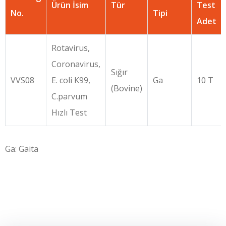
Ürün İsim
Tür
Test
No.
Tipi
Adet
Rotavirus,
Coronavirus,
Sığır
VVS08
E. coli K99,
Ga
10 T
(Bovine)
C.parvum
Hızlı Test
Ga: Gaita